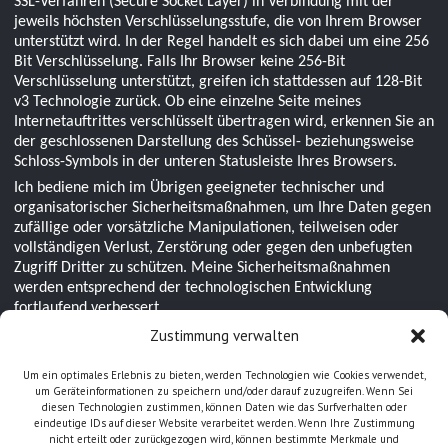
SSL-Verfahren (Secure Socket Layer) in Verbindung mit der
jeweils höchsten Verschlüsselungsstufe, die von Ihrem Browser
unterstützt wird. In der Regel handelt es sich dabei um eine 256
Bit Verschlüsselung. Falls Ihr Browser keine 256-Bit
Verschlüsselung unterstützt, greifen ich stattdessen auf 128-Bit
v3 Technologie zurück. Ob eine einzelne Seite meines
Internetauftrittes verschlüsselt übertragen wird, erkennen Sie an
der geschlossenen Darstellung des Schüssel- beziehungsweise
Schloss-Symbols in der unteren Statusleiste Ihres Browsers.
Ich bediene mich im Übrigen geeigneter technischer und
organisatorischer Sicherheitsmaßnahmen, um Ihre Daten gegen
zufällige oder vorsätzliche Manipulationen, teilweisen oder
vollständigen Verlust, Zerstörung oder gegen den unbefugten
Zugriff Dritter zu schützen. Meine Sicherheitsmaßnahmen
werden entsprechend der technologischen Entwicklung
fortlaufend verbessert.
Zustimmung verwalten
9. Aktualität und Änderung dieser Datenschutzerklärung
Um ein optimales Erlebnis zu bieten, werden Technologien wie Cookies verwendet,
Diese Datenschutzerklärung ist aktuell gültig.
um Geräteinformationen zu speichern und/oder darauf zuzugreifen. Wenn Sei
Durch die Weiterentwicklung meiner Webseite oder aufgrund
diesen Technologien zustimmen, können Daten wie das Surfverhalten oder
eindeutige IDs auf dieser Website verarbeitet werden. Wenn Ihre Zustimmung
geänderter gesetzlicher beziehungsweise behördlicher
nicht erteilt oder zurückgezogen wird, können bestimmte Merkmale und