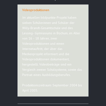
Videoproduktionen
Im aktuellen bildpunkte-Projekt haben
sieben Schülerinnen und Schüler der
Willy‑Brandt‑Gesamtschule und des
Lessing‑ Gymnasiums in Bochum, im Alter
von 16 ‑ 18 Jahren, zwei
Videoproduktionen und einen
Internetauftritt, der über das
Medienprojekt informiert und die
Videoproduktionen dokumentiert,
hergestellt. Videobeiträge sind ein
Vergleich zweier Schulsysteme, sowie das
Portrait eines Ausbildungsberufes.
Produktionszeitraum: September 2004 bis
April 2005.