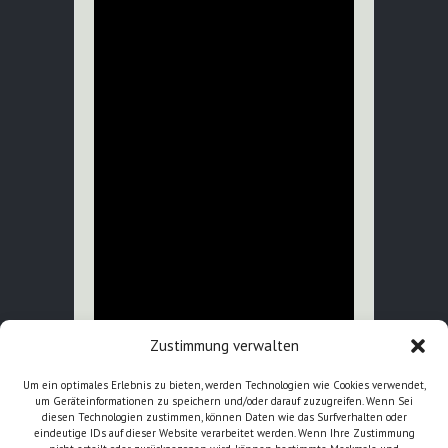
Zustimmung verwalten
Um ein optimales Erlebnis zu bieten, werden Technologien wie Cookies verwendet,
um Geräteinformationen zu speichern und/oder darauf zuzugreifen. Wenn Sei
diesen Technologien zustimmen, können Daten wie das Surfverhalten oder
[Dauer 33:00]
eindeutige IDs auf dieser Website verarbeitet werden. Wenn Ihre Zustimmung